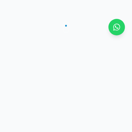
Beneficios Comprobados
¿Por qué consumir
Omega
Krill
diario?
El aceite de krill ofrece una absorción hasta 10 veces
mayor que el aceite de pescado tradicional, gracias a