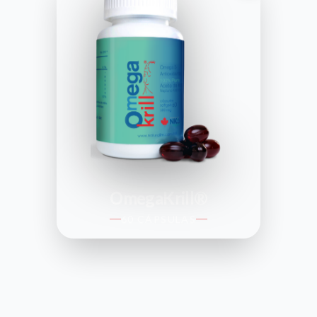
OmegaKrill®
60 CÁPSULAS